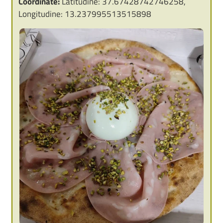
Coordinate:
Latitudine: 37.67428742746258,
Longitudine: 13.237995513515898