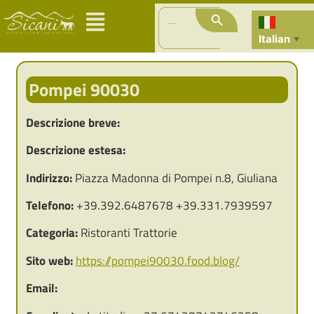
Search Button
Search
for:
Italian
▼
Pompei 90030
Descrizione breve:
Descrizione estesa:
Indirizzo:
Piazza Madonna di Pompei n.8, Giuliana
Telefono:
+39.392.6487678 +39.331.7939597
Categoria:
Ristoranti Trattorie
Sito web:
https://pompei90030.food.blog/
Email: