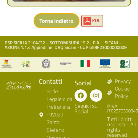
PDF
PSR SICILIA 2104/22 – SOTTOMISURA 19.2 - P.A.L. SICANI –
AZIONE 1.1.4 Appiedi nel DRQ Sicani - CUP G59F23000000009
Contatti
Social
Privacy
Cookie
Sede
Policy
Legale:c.da
Seguici sui
P.IVA:
Pietranera
Social
IT02570390845
- 92020
Tutti i diritti
Santo
riservati - All
rights
Stefano
reserved
Quisquina