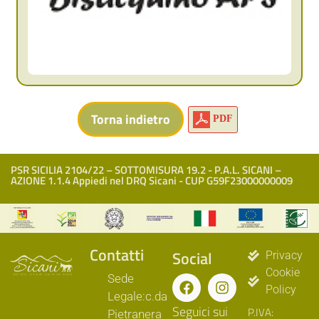
PDF
PSR SICILIA 2104/22 – SOTTOMISURA 19.2 - P.A.L. SICANI –
AZIONE 1.1.4 Appiedi nel DRQ Sicani - CUP G59F23000000009
Contatti
Social
Privacy
Cookie
Sede
Policy
Legale:c.da
Seguici sui
P.IVA:
Pietranera