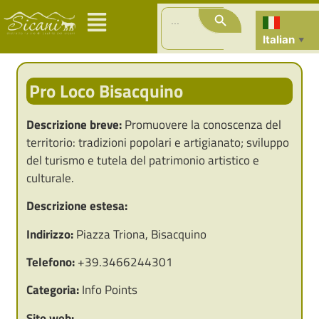
Search Button
Search
for:
Italian
▼
Pro Loco Bisacquino
Descrizione breve:
Promuovere la conoscenza del
territorio: tradizioni popolari e artigianato; sviluppo
del turismo e tutela del patrimonio artistico e
culturale.
Descrizione estesa:
Indirizzo:
Piazza Triona, Bisacquino
Telefono:
+39.3466244301
Categoria:
Info Points
Sito web: