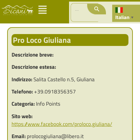
Search Button
Search
for:
Italian
▼
Pro Loco Giuliana
Descrizione breve:
Descrizione estesa:
Indirizzo:
Salita Castello n.5, Giuliana
Telefono:
+39.0918356357
Categoria:
Info Points
Sito web:
https://www.facebook.com/proloco.giuliana/
Email:
prolocogiuliana@libero.it