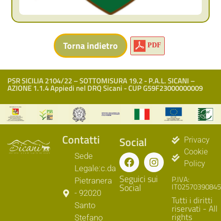
PDF
PSR SICILIA 2104/22 – SOTTOMISURA 19.2 - P.A.L. SICANI –
AZIONE 1.1.4 Appiedi nel DRQ Sicani - CUP G59F23000000009
Contatti
Social
Privacy
Cookie
Sede
Policy
Legale:c.da
Seguici sui
P.IVA:
Pietranera
Social
IT02570390845
- 92020
Tutti i diritti
Santo
riservati - All
rights
Stefano