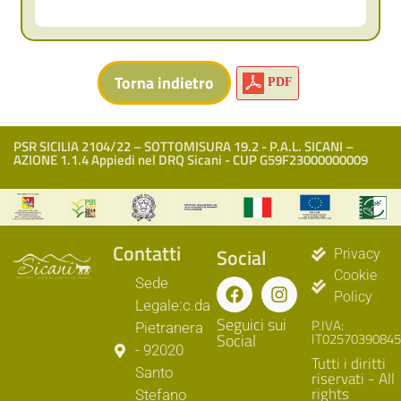
PDF
PSR SICILIA 2104/22 – SOTTOMISURA 19.2 - P.A.L. SICANI –
AZIONE 1.1.4 Appiedi nel DRQ Sicani - CUP G59F23000000009
Contatti
Social
Privacy
Cookie
Sede
Policy
Legale:c.da
Seguici sui
P.IVA:
Pietranera
Social
IT02570390845
- 92020
Tutti i diritti
Santo
riservati - All
rights
Stefano