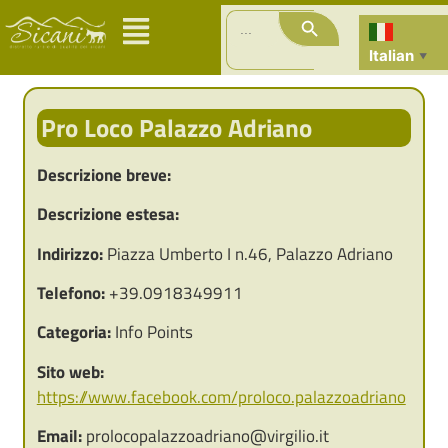
Search Button
Search
for:
Italian
▼
Pro Loco Palazzo Adriano
Descrizione breve:
Descrizione estesa:
Indirizzo:
Piazza Umberto I n.46, Palazzo Adriano
Telefono:
+39.0918349911
Categoria:
Info Points
Sito web:
https://www.facebook.com/proloco.palazzoadriano
Email:
prolocopalazzoadriano@virgilio.it