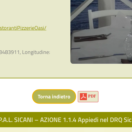
orantiPizzerieOasi/
3483911, Longitudine:
PDF
.A.L. SICANI – AZIONE 1.1.4 Appiedi nel DRQ S