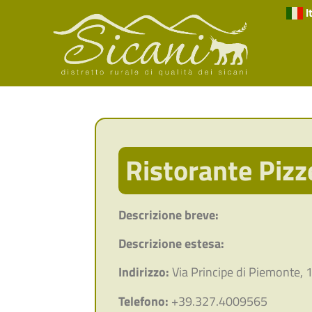
I
Ristorante Pizz
Descrizione breve:
Descrizione estesa:
Indirizzo:
Via Principe di Piemonte, 1
Telefono:
+39.327.4009565