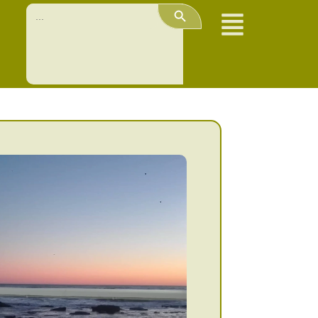
Search Button
Search
for: