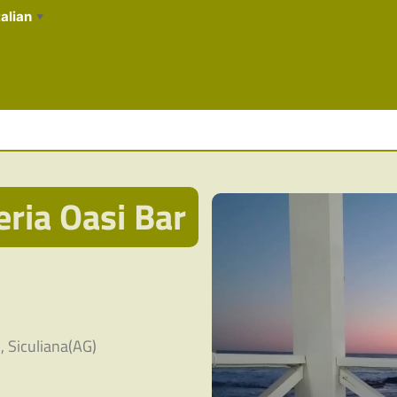
talian
▼
eria Oasi Bar
, Siculiana(AG)