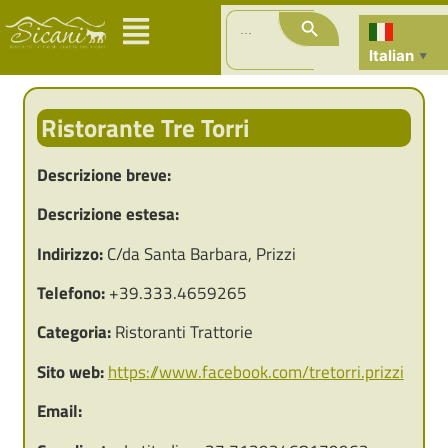
Search Button
Search
for:
Italian
▼
Ristorante Tre Torri
Descrizione breve:
Descrizione estesa:
Indirizzo:
C/da Santa Barbara, Prizzi
Telefono:
+39.333.4659265
Categoria:
Ristoranti Trattorie
Sito web:
https://www.facebook.com/tretorri.prizzi
Email: