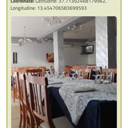
Coordinate:
Latitudine: 37.71392468179962,
Longitudine: 13.454706583699593