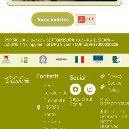
PDF
PSR SICILIA 2104/22 – SOTTOMISURA 19.2 - P.A.L. SICANI –
AZIONE 1.1.4 Appiedi nel DRQ Sicani - CUP G59F23000000009
Contatti
Social
Privacy
Cookie
Sede
Policy
Legale:c.da
Seguici sui
P.IVA:
Pietranera
Social
IT02570390845
- 92020
Tutti i diritti
Santo
riservati - All
rights
Stefano
reserved
Quisquina