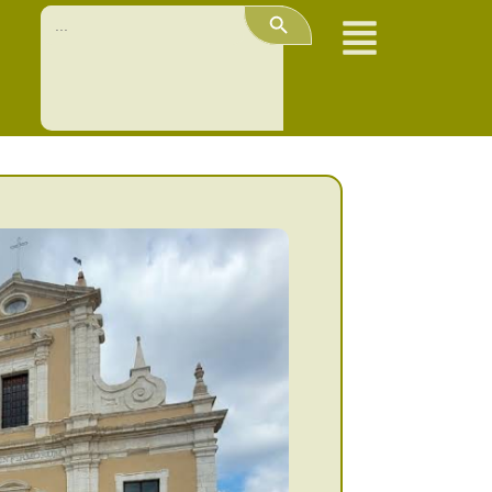
Search Button
Search
for: