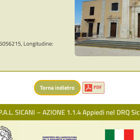
5056215, Longitudine:
PDF
.A.L. SICANI – AZIONE 1.1.4 Appiedi nel DRQ S