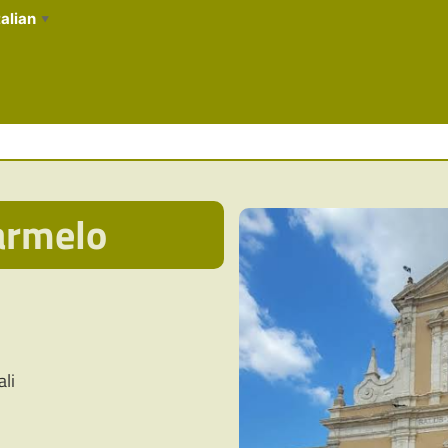
talian
▼
armelo
ali