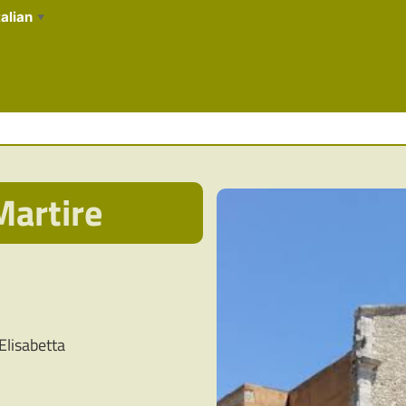
talian
▼
Martire
Elisabetta