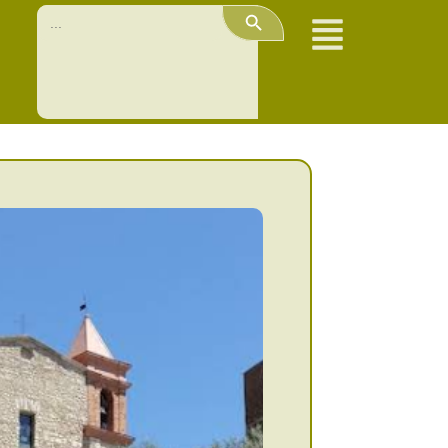
Search Button
Search
for: