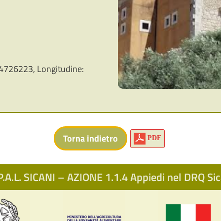
4726223, Longitudine:
PDF
.A.L. SICANI – AZIONE 1.1.4 Appiedi nel DRQ S