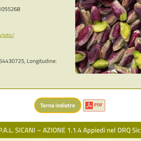
1055268
/sito/
54430725, Longitudine:
PDF
.A.L. SICANI – AZIONE 1.1.4 Appiedi nel DRQ S