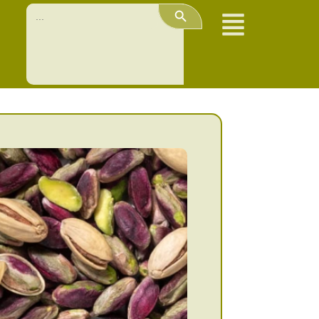
Search Button
Search
for: