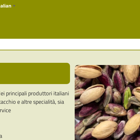
talian
▼
 principali produttori italiani
acchio e altre specialità, sia
ervice
a