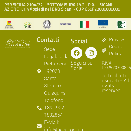
PSR SICILIA 2104/22 – SOTTOMISURA 19.2 - P.A.L. SICANI –
AZIONE 1.1.4 Appiedi nel DRQ Sicani - CUP G59F23000000009
Contatti
Social
Privacy
Cookie
Sede
Policy
Legale:c.da
Seguici sui
P.IVA:
Pietranera
Social
IT02570390845
- 92020
Tutti i diritti
Santo
riservati - All
rights
Stefano
reserved
Quisquina
Telefono:
+39 0922
1832854
E-Mail:
info@galsicani.eu