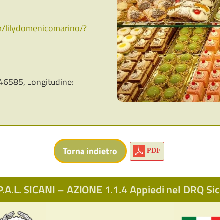
m/lilydomenicomarino/?
46585, Longitudine:
PDF
.A.L. SICANI – AZIONE 1.1.4 Appiedi nel DRQ S