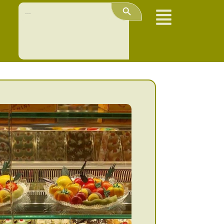
Search Button
Search
for: