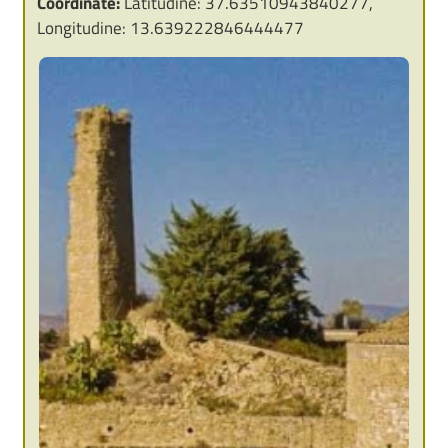
Coordinate:
Latitudine: 37.63510943840277,
Longitudine: 13.639222846444477