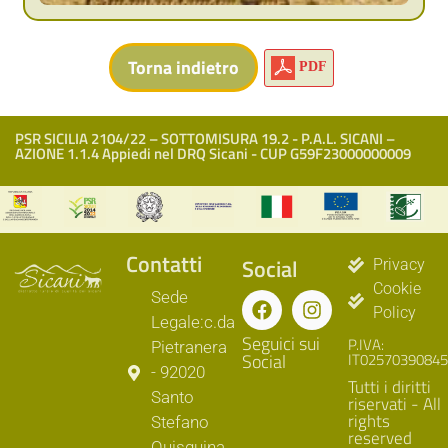
PDF
PSR SICILIA 2104/22 – SOTTOMISURA 19.2 - P.A.L. SICANI –
AZIONE 1.1.4 Appiedi nel DRQ Sicani - CUP G59F23000000009
Contatti
Social
Privacy
Cookie
Sede
Policy
Legale:c.da
Seguici sui
P.IVA:
Pietranera
Social
IT02570390845
- 92020
Tutti i diritti
Santo
riservati - All
rights
Stefano
reserved
Quisquina