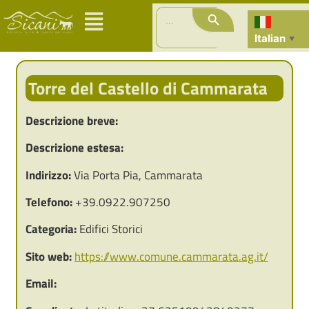
Search Button
Search
for:
Italian
▼
Torre del Castello di Cammarata
Descrizione breve:
Descrizione estesa:
Indirizzo:
Via Porta Pia, Cammarata
Telefono:
+39.0922.907250
Categoria:
Edifici Storici
Sito web:
https://www.comune.cammarata.ag.it/
Email: