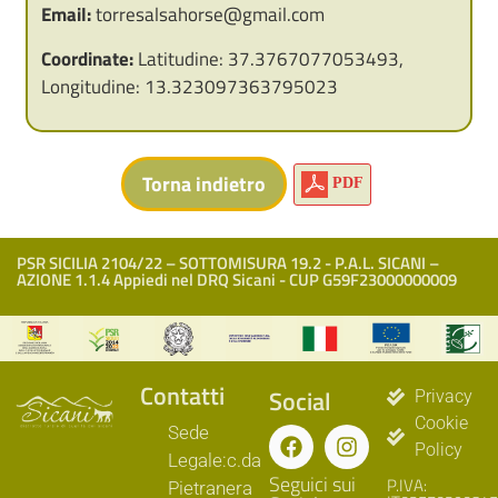
Email:
torresalsahorse@gmail.com
Coordinate:
Latitudine: 37.3767077053493,
Longitudine: 13.323097363795023
PDF
PSR SICILIA 2104/22 – SOTTOMISURA 19.2 - P.A.L. SICANI –
AZIONE 1.1.4 Appiedi nel DRQ Sicani - CUP G59F23000000009
Contatti
Social
Privacy
Cookie
Sede
Policy
Legale:c.da
Seguici sui
P.IVA:
Pietranera