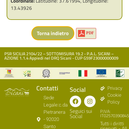
Coordinate:
Latitudine: 37.61994, Longitudine:
13.43926
PDF
PSR SICILIA 2104/22 – SOTTOMISURA 19.2 - P.A.L. SICANI –
AZIONE 1.1.4 Appiedi nel DRQ Sicani - CUP G59F23000000009
Contatti
Social
Privacy
Cookie
Sede
Policy
Legale:c.da
Seguici sui
P.IVA:
Pietranera
Social
IT02570390845
- 92020
Tutti i diritti
Santo
riservati - All