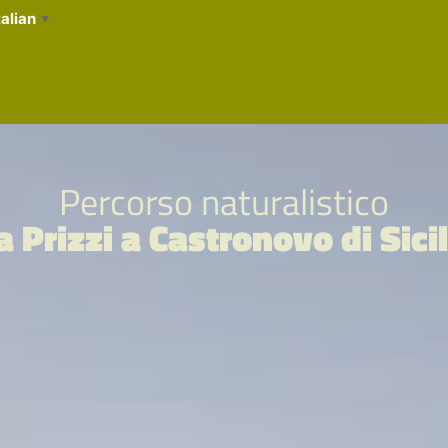
talian
▼
Percorso naturalistico
a Prizzi a Castronovo di Sicil