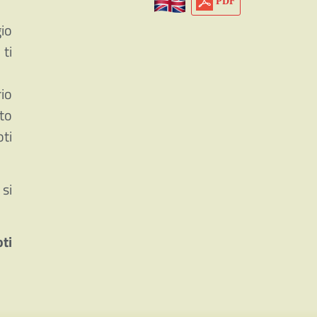
PDF
gio
 ti
io
lto
oti
 si
oti