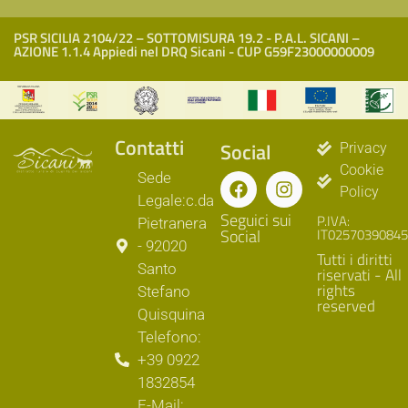
PSR SICILIA 2104/22 – SOTTOMISURA 19.2 - P.A.L. SICANI –
AZIONE 1.1.4 Appiedi nel DRQ Sicani - CUP G59F23000000009
Contatti
Social
Privacy
Cookie
Sede
Policy
Legale:c.da
Seguici sui
P.IVA:
Pietranera
Social
IT02570390845
- 92020
Tutti i diritti
Santo
riservati - All
rights
Stefano
reserved
Quisquina
Telefono:
+39 0922
1832854
E-Mail: