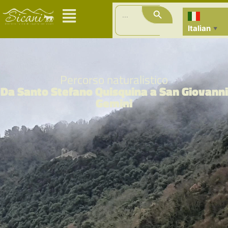
Search Button
Search
for:
Italian
▼
Percorso naturalistico
Da Santo Stefano Quisquina a San Giovanni
Gemini