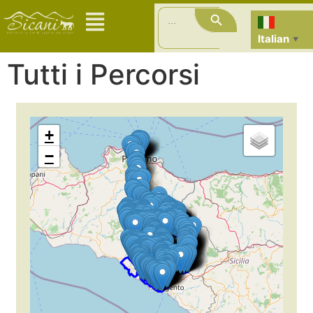
Search Button
Search
for:
Italian
▼
Tutti i Percorsi
+
−