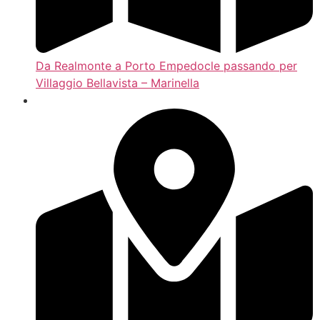
Da Realmonte a Porto Empedocle passando per
Villaggio Bellavista – Marinella