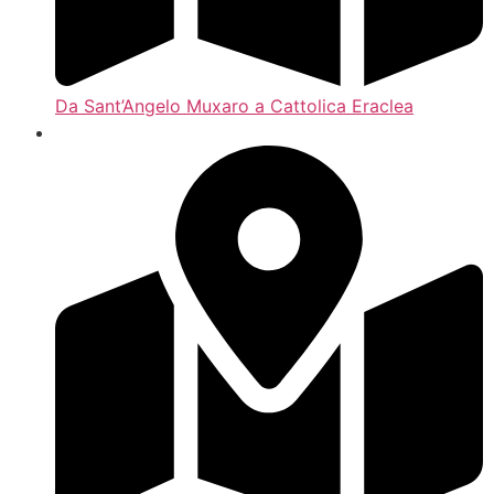
Da Sant’Angelo Muxaro a Cattolica Eraclea