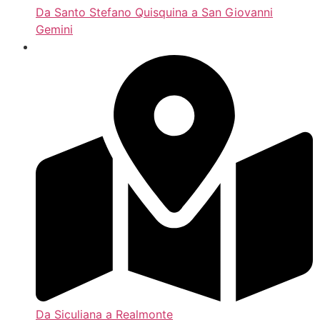
Da Santo Stefano Quisquina a San Giovanni
Gemini
Da Siculiana a Realmonte