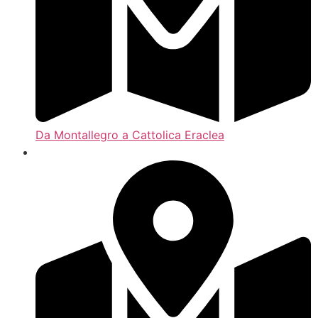
Da Montallegro a Cattolica Eraclea