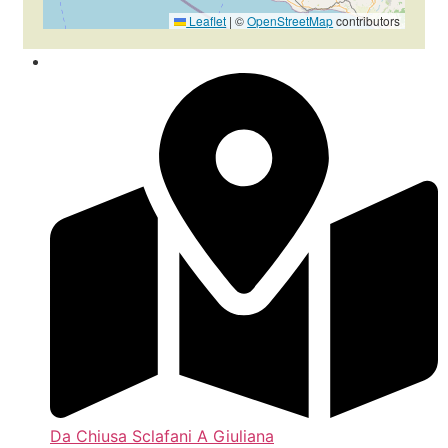
Leaflet
|
©
OpenStreetMap
contributors
Da Chiusa Sclafani A Giuliana