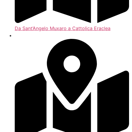
Da Sant’Angelo Muxaro a Cattolica Eraclea