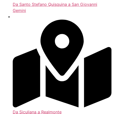
Da Santo Stefano Quisquina a San Giovanni
Gemini
Da Siculiana a Realmonte