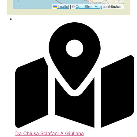
Leaflet
|
©
OpenStreetMap
contributors
Da Chiusa Sclafani A Giuliana