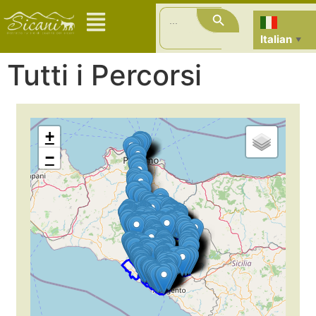
Search Button
Search
for:
Italian
▼
Tutti i Percorsi
+
−