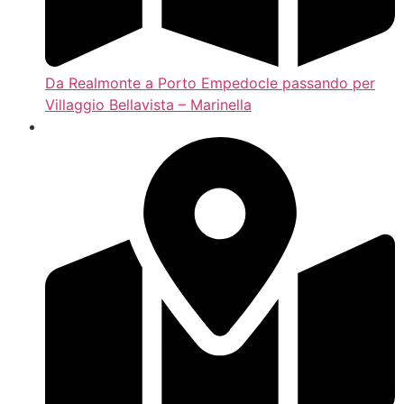
Da Realmonte a Porto Empedocle passando per
Villaggio Bellavista – Marinella