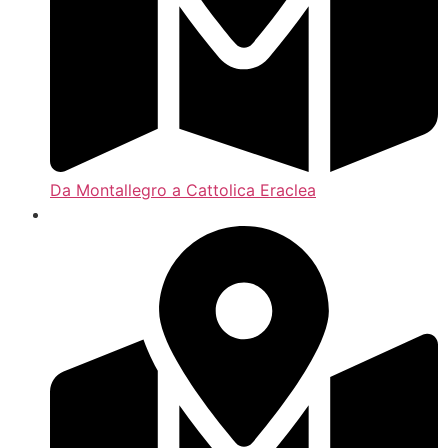
Da Montallegro a Cattolica Eraclea