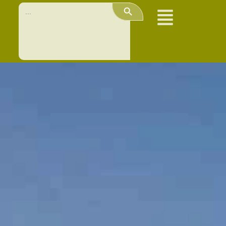
Search Button
Search
for: