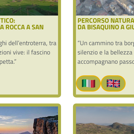
TICO:
PERCORSO NATURAL
A ROCCA A SAN
DA BISAQUINO A GI
hi dell’entroterra, tra
“Un cammino tra borg
ioni vive: il fascino
silenzio e la bellezza 
petta.”
accompagnano passo