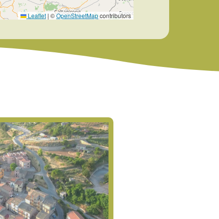
Leaflet
|
©
OpenStreetMap
contributors