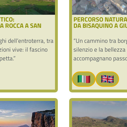
TICO:
PERCORSO NATURAL
A ROCCA A SAN
DA BISAQUINO A GI
hi dell’entroterra, tra
“Un cammino tra borg
ioni vive: il fascino
silenzio e la bellezza 
petta.”
accompagnano passo