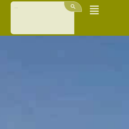
Search Button
Search
for: