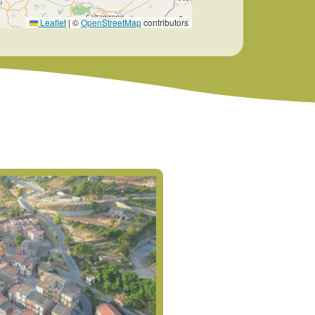
Leaflet
|
©
OpenStreetMap
contributors